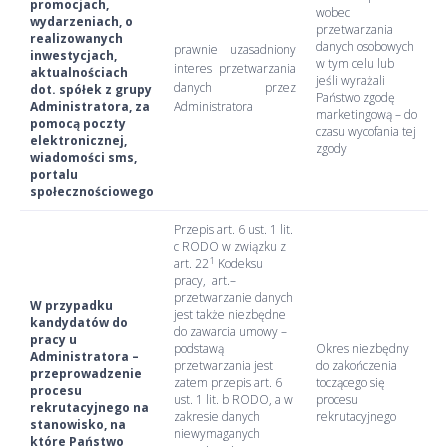
promocjach,
wobec
wydarzeniach, o
przetwarzania
realizowanych
danych osobowych
prawnie uzasadniony
inwestycjach,
w tym celu lub
interes przetwarzania
aktualnościach
jeśli wyrażali
danych przez
dot. spółek z grupy
Państwo zgodę
Administratora, za
Administratora
marketingową – do
pomocą poczty
czasu wycofania tej
elektronicznej,
zgody
wiadomości sms,
portalu
społecznościowego
Przepis art. 6 ust. 1 lit.
c RODO w związku z
1
art. 22
Kodeksu
pracy, art.–
przetwarzanie danych
W przypadku
jest także niezbędne
kandydatów do
do zawarcia umowy –
pracy u
podstawą
Okres niezbędny
Administratora –
przetwarzania jest
do zakończenia
przeprowadzenie
zatem przepis art. 6
toczącego się
procesu
ust. 1 lit. b RODO, a w
procesu
rekrutacyjnego na
zakresie danych
rekrutacyjnego
stanowisko, na
niewymaganych
które Państwo