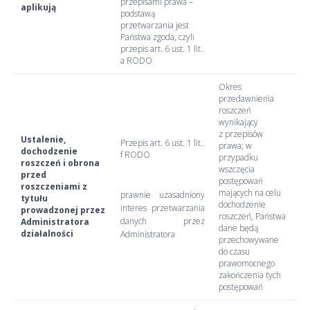
przepisami prawa –
aplikują
podstawą
przetwarzania jest
Państwa zgoda, czyli
przepis art. 6 ust. 1 lit.
a RODO
Okres
przedawnienia
roszczeń
wynikający
z przepisów
Ustalenie,
Przepis art. 6 ust. 1 lit.
prawa; w
dochodzenie
f RODO
przypadku
roszczeń i obrona
wszczęcia
przed
postępowań
roszczeniami z
mających na celu
prawnie uzasadniony
tytułu
dochodzenie
interes przetwarzania
prowadzonej przez
roszczeń, Państwa
danych przez
Administratora
dane będą
działalności
Administratora
przechowywane
do czasu
prawomocnego
zakończenia tych
postępowań