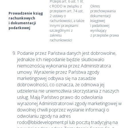
Przepis art. 6 ust. 1 lit.
c RODO w związku z
Okres
przepisem art. 74 ust.
przechowywania
Prowadzenie ksiąg
2 ustawy o
dokumentacji
rachunkowych
rachunkowości, a także
księgowej
i dokumentacji
innymi przepisami
i podatkowej
podatkowej
szczególnymi z
wynikający
zakresu
z przepisów prawa
rachunkowości
Podanie przez Państwa danych jest dobrowolne,
jednakże ich niepodanie będzie skutkowało
niemożnością wykonania przez Administratora
umowy. Wyrażenie przez Państwa zgody
marketingowej odbywa się na zasadzie
dobrowolności, co oznacza, że odmowa jej
udzielenia nie uniemożliwia skorzystania z naszych
usług. Mają Państwo prawo do odwołania
wyrażonej Administratorowi zgody marketingowej w
dowolnej chwili poprzez wysłanie informacji o
odwołaniu zgody na adres
rodo@bbidevelopment.pl lub pocztą tradycyjną na