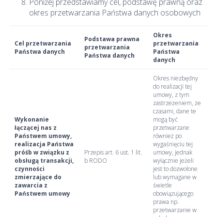
Poniżej przedstawiamy cel, podstawę prawną oraz
okres przetwarzania Państwa danych osobowych
Okres
Podstawa prawna
Cel przetwarzania
przetwarzania
przetwarzania
Państwa danych
Państwa
Państwa danych
danych
Okres niezbędny
do realizacji tej
umowy, z tym
zastrzeżeniem, że
czasami, dane te
Wykonanie
mogą być
łączącej nas z
przetwarzane
Państwem umowy,
również po
realizacja Państwa
wygaśnięciu tej
próśb w związku z
Przepis art. 6 ust. 1 lit.
umowy, jednak
obsługą transakcji,
b RODO
wyłącznie jeżeli
czynności
jest to dozwolone
zmierzające do
lub wymagane w
zawarcia z
świetle
Państwem umowy
obowiązującego
prawa np.
przetwarzanie w