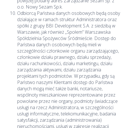
powyżej podany adres Zarządzanie Sezam Sp. z
o.o. Nowy Sezam Sp.k.
Odbiorcą Państwa danych osobowych będą osoby
działające w ramach struktur Administratora oraz
spółki z grupy BBI Development S.A. z siedzibą w
Warszawie, jak również „Społem” Warszawska
Spółdzielnia Spożywców Śródmieście. Dostęp do
Państwa danych osobowych będą mieli w
szczególności członkowie organu zarządzającego,
członkowie działu prawnego, działu sprzedaży,
działu rachunkowości, działu marketingu, działu
zarządzania aktywami, działu zarządzania
projektami tych podmiotów. W przypadku, gdy są
Państwo naszymi Klientami dostęp do Państwa
danych mogą mieć także banki, notariusze,
wspólnoty mieszkaniowe reprezentowane przez
powołane przez nie organy, podmioty świadczące
usługi na rzecz Administratora, w szczególności
usługi informatyczne, telekomunikacyjne, badania
satysfakcji, zarządzania (administrowania)
nieruchomościami, usługi w zakresie realizacji