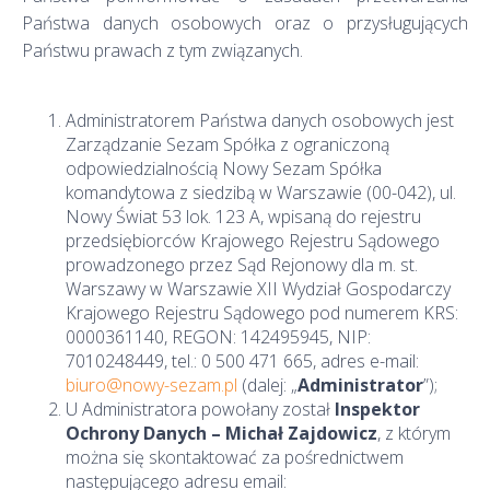
Państwa danych osobowych oraz o przysługujących
Państwu prawach z tym związanych.
Administratorem Państwa danych osobowych jest
Zarządzanie Sezam Spółka z ograniczoną
odpowiedzialnością Nowy Sezam Spółka
komandytowa z siedzibą w Warszawie (00-042), ul.
Nowy Świat 53 lok. 123 A, wpisaną do rejestru
przedsiębiorców Krajowego Rejestru Sądowego
prowadzonego przez Sąd Rejonowy dla m. st.
Warszawy w Warszawie XII Wydział Gospodarczy
Krajowego Rejestru Sądowego pod numerem KRS:
0000361140, REGON: 142495945, NIP:
7010248449, tel.: 0 500 471 665, adres e-mail:
biuro@nowy-sezam.pl
(dalej: „
Administrator
”);
U Administratora powołany został
Inspektor
Ochrony Danych – Michał Zajdowicz
, z którym
można się skontaktować za pośrednictwem
następującego adresu email: