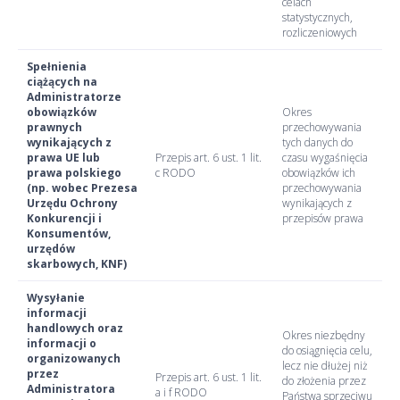
celach
statystycznych,
rozliczeniowych
Spełnienia
ciążących na
Administratorze
obowiązków
Okres
prawnych
przechowywania
wynikających z
tych danych do
prawa UE lub
Przepis art. 6 ust. 1 lit.
czasu wygaśnięcia
prawa polskiego
c RODO
obowiązków ich
(np. wobec Prezesa
przechowywania
Urzędu Ochrony
wynikających z
Konkurencji i
przepisów prawa
Konsumentów,
urzędów
skarbowych, KNF)
Wysyłanie
informacji
handlowych oraz
Okres niezbędny
informacji o
do osiągnięcia celu,
organizowanych
lecz nie dłużej niż
przez
Przepis art. 6 ust. 1 lit.
do złożenia przez
Administratora
a i f RODO
Państwa sprzeciwu